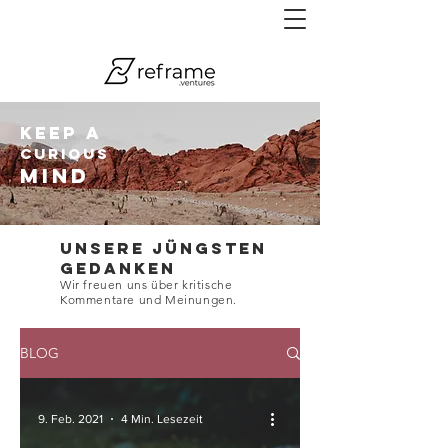
Zu den 24 Grundtypen wirkungsorientierter
Geschäftsmodelle springen.
KEEP A
CURIOUS
MIND
UNsere JÜNGSTEN
GEDANKEN
Wir freuen uns über kritische
Kommentare und Meinungen.​
BLOG
9. Feb. 2021
4 Min. Lesezeit