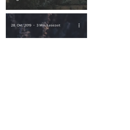
28. Okt. 2019
3 Min. Lesezeit
Geschäftsmodelle mit
gesellschaftlicher Wirkung -
Es ist an der Zeit, KMU
einzubinden.
1. Okt. 2019
3 Min. Lesezeit